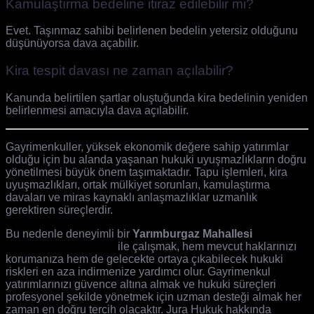
Kamulaştırma bedeline itiraz edilebilir mi?
Evet. Taşınmaz sahibi belirlenen bedelin yetersiz olduğunu
düşünüyorsa dava açabilir.
Kira tespit davası ne zaman açılabilir?
Kanunda belirtilen şartlar oluştuğunda kira bedelinin yeniden
belirlenmesi amacıyla dava açılabilir.
Gayrimenkuller, yüksek ekonomik değere sahip yatırımlar
olduğu için bu alanda yaşanan hukuki uyuşmazlıkların doğru
yönetilmesi büyük önem taşımaktadır. Tapu işlemleri, kira
uyuşmazlıkları, ortak mülkiyet sorunları, kamulaştırma
davaları ve miras kaynaklı anlaşmazlıklar uzmanlık
gerektiren süreçlerdir.
Bu nedenle deneyimli bir
Yarımburgaz Mahallesi
Gayrimenkul Avukatı
ile çalışmak, hem mevcut haklarınızı
korumanıza hem de gelecekte ortaya çıkabilecek hukuki
riskleri en aza indirmenize yardımcı olur. Gayrimenkul
yatırımlarınızı güvence altına almak ve hukuki süreçleri
profesyonel şekilde yönetmek için uzman desteği almak her
zaman en doğru tercih olacaktır. Jura Hukuk hakkında