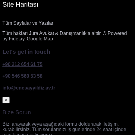
Site Haritası
Tüm Sayfalar ve Yazılar
Tüm hakları Jura Avukat & Danışmanlık‘a aittir. © Powered
by
Fidetay
.
Google Map
Let's get in touch
+90 212 654 61 75
+90 546 560 53 58
info@enesayyildiz.av.tr
×
Bize Sorun
Bizi arayarak veya aşağıdaki formu doldurarak iletişim.
kurabilirsiniz. Tüm sorularınızı iş günlerinde 24 saat içinde
yanıtlamaya çalışıyoruz.