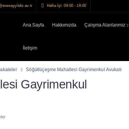
@enesayyildiz.av.tr
Hafta İçi: 09:00 - 18:00
Ana Sayfa
Hakkımızda
Çalışma Alanlarımız
İletişim
akaleler
Söğütlüçeşme Mahallesi Gayrimenkul Avukatı
lesi Gayrimenkul
ler