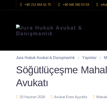
+90 212 654 61 75
+90 546 560 53 58
info
Jura Hukuk Avukat & Danışmanlık
Yayınlar
M
Söğütlüçeşme Mahal
Avukatı
20 Haziran 2026
Avukat Enes Ayyıldız
Makale