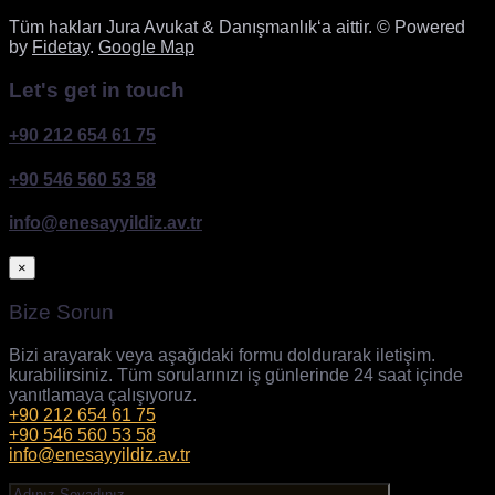
Tüm hakları Jura Avukat & Danışmanlık‘a aittir. © Powered
by
Fidetay
.
Google Map
Let's get in touch
+90 212 654 61 75
+90 546 560 53 58
info@enesayyildiz.av.tr
×
Bize Sorun
Bizi arayarak veya aşağıdaki formu doldurarak iletişim.
kurabilirsiniz. Tüm sorularınızı iş günlerinde 24 saat içinde
yanıtlamaya çalışıyoruz.
+90 212 654 61 75
+90 546 560 53 58
info@enesayyildiz.av.tr