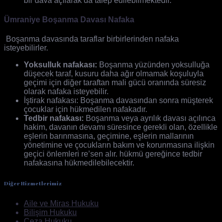
bir dava açılarak da talep edilebilmektedir.
Ümraniye Boşanma Davası Nafaka
Boşanma davasında taraflar birbirlerinden nafaka
isteyebilirler.
Yoksulluk nafakası:
Boşanma yüzünden yoksulluğa
düşecek taraf, kusuru daha ağır olmamak koşuluyla
geçimi için diğer taraftan mali gücü oranında süresiz
olarak nafaka isteyebilir.
İştirak nafakası: Boşanma davasından sonra müşterek
çocuklar için hükmedilen nafakadır.
Tedbir nafakası:
Boşanma veya ayrılık davası açılınca
hakim, davanın devamı süresince gerekli olan, özellikle
eşlerin barınmasına, geçimine, eşlerin mallarının
yönetimine ve çocukların bakım ve korunmasına ilişkin
geçici önlemleri re’sen alır. hükmü gereğince tedbir
nafakasına hükmedilebilecektir.
Diğer Hizmetlerimiz
Aile ve Miras Hukuku
Bilişim Hukuku
Ceza Hukuku