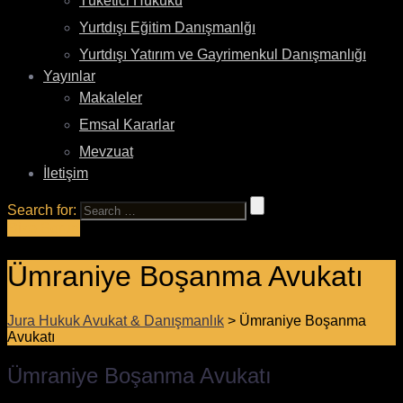
Tüketici Hukuku
Yurtdışı Eğitim Danışmanlğı
Yurtdışı Yatırım ve Gayrimenkul Danışmanlığı
Yayınlar
Makaleler
Emsal Kararlar
Mevzuat
İletişim
Search for:
Bize Sorun
Ümraniye Boşanma Avukatı
Jura Hukuk Avukat & Danışmanlık
>
Ümraniye Boşanma
Avukatı
Ümraniye Boşanma Avukatı