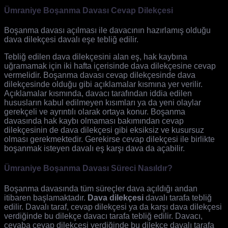
Ümraniye Boşanma Davası Cevap Dilekçesi
Boşanma davası açılması ile davacının hazırlamış olduğu
dava dilekçesi davalı eşe tebliğ edilir.
Tebliğ edilen dava dilekçesini alan eş, hak kaybına
uğramamak için iki hafta içerisinde dava dilekçesine cevap
vermelidir. Boşanma davası cevap dilekçesinde dava
dilekçesinde olduğu gibi açıklamalar kısmına yer verilir.
Açıklamalar kısmında, davacı tarafından iddia edilen
hususların kabul edilmeyen kısımları ya da yeni olaylar
gerekçeli ve ayrıntılı olarak ortaya konur. Boşanma
davasında hak kaybı olmaması bakımından cevap
dilekçesinin de dava dilekçesi gibi eksiksiz ve kusursuz
olması gerekmektedir. Gerekirse cevap dilekçesi ile birlikte
boşanmak isteyen davalı eş karşı dava da açabilir.
Ümraniye Boşanma Davası Süreci Nasıldır?
Boşanma davasında tüm süreçler dava açıldığı andan
itibaren başlamaktadır.
Dava dilekçesi
davalı tarafa tebliğ
edilir. Davalı taraf, cevap dilekçesi ya da karşı dava dilekçesi
verdiğinde bu dilekçe davacı tarafa tebliğ edilir. Davacı,
cevaba cevap dilekçesi verdiğinde bu dilekçe davalı tarafa