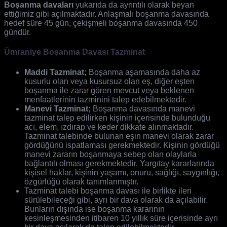
Boşanma davaları
yukarıda da ayrıntılı olarak beyan
ettiğimiz gibi açılmaktadır. Anlaşmalı boşanma davasında
hedef süre 45 gün, çekişmeli boşanma davasında 450
gündür.
Ümraniye Boşanma Davası Tazminat
Maddi Tazminat;
Boşanma aşamasında daha az
kusurlu olan veya kusursuz olan eş, diğer eşten
boşanma ile zarar gören mevcut veya beklenen
menfaatlerinin tazminini talep edebilmektedir.
Manevi Tazminat;
Boşanma davasında manevi
tazminat talep edilirken kişinin içerisinde bulunduğu
acı, elem, ızdırap ve keder dikkate alınmaktadır.
Tazminat talebinde bulunan eşin manevi olarak zarar
gördüğünü ispatlaması gerekmektedir. Kişinin gördüğü
manevi zararın boşanmaya sebep olan olaylarla
bağlantılı olması gerekmektedir. Yargıtay kararlarında
kişisel haklar, kişinin yaşamı, onuru, sağlığı, saygınlığı,
özgürlüğü olarak tanımlanmıştır.
Tazminat talebi boşanma davası ile birlikte ileri
sürülebileceği gibi, ayrı bir dava olarak da açılabilir.
Bunların dışında ise boşanma kararının
kesinleşmesinden itibaren 10 yıllık süre içerisinde ayrı