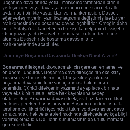
Boşanma davalarında yetkili mahkeme taraflardan birinin
yerleşim yeri veya dava aşamasından önce son defa altı
aydan beri birlikte yaşadıkları yer mahkemesidir. Davacı,
eğer yerleşim yerini yani ikametgahını değiştirmiş ise bu yer
mahkemesinde de boşanma davası açabilirler. Örneğin daha
önce Antalya’da ikamet eden bir kişi ikametgahını Eskişehir
Odunpazarı ya da Eskişehir Tepebaşı ilçelerinden birine
aldırırsa Eskişehir de boşanma davasını aile
mahkemelerinde açabilirler.
Ümraniye Boşanma Davasında Dilekçe Nasıl Yazılır?
Boşanma dilekçesi
, dava açmak için gereken en temel ve
en önemli unsurdur. Boşanma dava dilekçesinin eksiksiz,
kusursuz ve tüm isteklerin açık bir şekilde yazılması
boşanma davasının lehe sonuçlanması bakımından
önemlidir. Çünkü dilekçenin yazımında yapılacak bir hata
veya eksik bir husus ileride hak kayıplarına sebep
olabilecektir.
Boşanma
davası dilekçesi hazırlarken dikkat
edilmesi gereken hususlar vardır. Boşanma nedeni, ispatlar,
tarafların evlilik birliği içesindeki tutum ve davranışları, dava
sonucundaki hak ve talepleri hakkında dilekçede açıkça bilgi
verilmiş olmalıdır. Delillerin sunulmasının da unutulmaması
gerekmektedir.