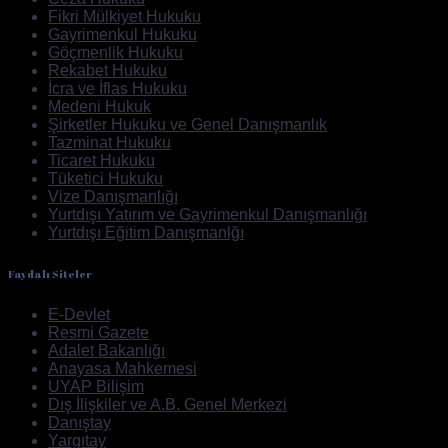
Fikri Mülkiyet Hukuku
Gayrimenkul Hukuku
Göçmenlik Hukuku
Rekabet Hukuku
İcra ve İflas Hukuku
Medeni Hukuk
Şirketler Hukuku ve Genel Danışmanlık
Tazminat Hukuku
Ticaret Hukuku
Tüketici Hukuku
Vize Danışmanlığı
Yurtdışı Yatırım ve Gayrimenkul Danışmanlığı
Yurtdışı Eğitim Danışmanlğı
Faydalı Siteler
E-Devlet
Resmi Gazete
Adalet Bakanlığı
Anayasa Mahkemesi
UYAP Bilişim
Dış İlişkiler ve A.B. Genel Merkezi
Danıştay
Yargıtay