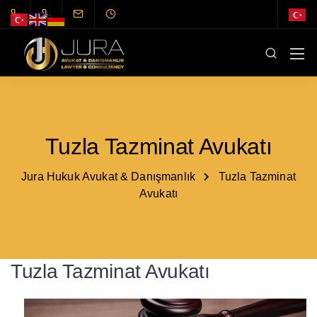
Tuzla Tazminat Avukatı
Jura Hukuk Avukat & Danışmanlık
Tuzla Tazminat
Avukatı
Tuzla Tazminat Avukatı