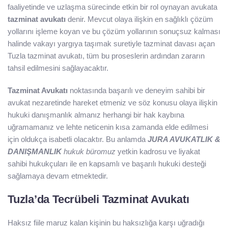
faaliyetinde ve uzlaşma sürecinde etkin bir rol oynayan avukata
tazminat avukatı
denir. Mevcut olaya ilişkin en sağlıklı çözüm
yollarını işleme koyan ve bu çözüm yollarının sonuçsuz kalması
halinde vakayı yargıya taşımak suretiyle tazminat davası açan
Tuzla tazminat avukatı, tüm bu proseslerin ardından zararın
tahsil edilmesini sağlayacaktır.
Tazminat Avukatı
noktasında başarılı ve deneyim sahibi bir
avukat nezaretinde hareket etmeniz ve söz konusu olaya ilişkin
hukuki danışmanlık almanız herhangi bir hak kaybına
uğramamanız ve lehte neticenin kısa zamanda elde edilmesi
için oldukça isabetli olacaktır. Bu anlamda
JURA AVUKATLIK &
DANIŞMANLIK
hukuk büromuz
yetkin kadrosu ve liyakat
sahibi hukukçuları ile en kapsamlı ve başarılı hukuki desteği
sağlamaya devam etmektedir.
Tuzla’da Tecrübeli Tazminat Avukatı
Haksız fiile maruz kalan kişinin bu haksızlığa karşı uğradığı