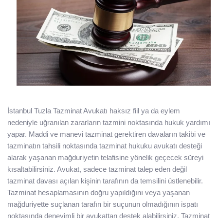
İstanbul Tuzla Tazminat Avukatı haksız fiil ya da eylem
nedeniyle uğranılan zararların tazmini noktasında hukuk yardımı
yapar. Maddi ve manevi tazminat gerektiren davaların takibi ve
tazminatın tahsili noktasında tazminat hukuku avukatı desteği
alarak yaşanan mağduriyetin telafisine yönelik geçecek süreyi
kısaltabilirsiniz. Avukat, sadece tazminat talep eden değil
tazminat davası açılan kişinin tarafının da temsilini üstlenebilir.
Tazminat hesaplamasının doğru yapıldığını veya yaşanan
mağduriyette suçlanan tarafın bir suçunun olmadığının ispatı
noktasında deneyimli bir avukattan destek alabilirsiniz. Tazminat