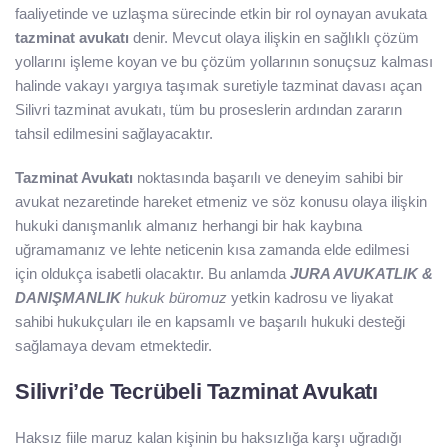
faaliyetinde ve uzlaşma sürecinde etkin bir rol oynayan avukata
tazminat avukatı
denir. Mevcut olaya ilişkin en sağlıklı çözüm
yollarını işleme koyan ve bu çözüm yollarının sonuçsuz kalması
halinde vakayı yargıya taşımak suretiyle tazminat davası açan
Silivri tazminat avukatı, tüm bu proseslerin ardından zararın
tahsil edilmesini sağlayacaktır.
Tazminat Avukatı
noktasında başarılı ve deneyim sahibi bir
avukat nezaretinde hareket etmeniz ve söz konusu olaya ilişkin
hukuki danışmanlık almanız herhangi bir hak kaybına
uğramamanız ve lehte neticenin kısa zamanda elde edilmesi
için oldukça isabetli olacaktır. Bu anlamda
JURA AVUKATLIK &
DANIŞMANLIK
hukuk büromuz
yetkin kadrosu ve liyakat
sahibi hukukçuları ile en kapsamlı ve başarılı hukuki desteği
sağlamaya devam etmektedir.
Silivri’de Tecrübeli Tazminat Avukatı
Haksız fiile maruz kalan kişinin bu haksızlığa karşı uğradığı