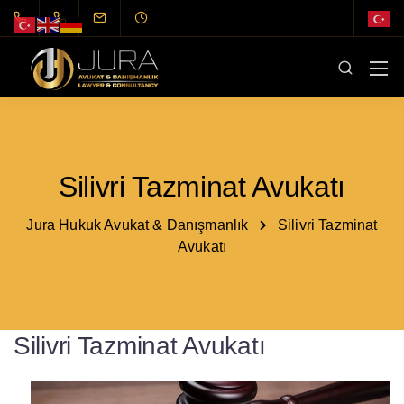
Silivri Tazminat Avukatı
Jura Hukuk Avukat & Danışmanlık
Silivri Tazminat
Avukatı
Silivri Tazminat Avukatı