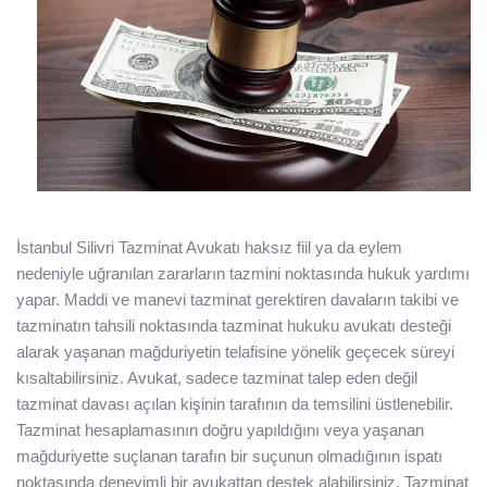
İstanbul Silivri Tazminat Avukatı haksız fiil ya da eylem
nedeniyle uğranılan zararların tazmini noktasında hukuk yardımı
yapar. Maddi ve manevi tazminat gerektiren davaların takibi ve
tazminatın tahsili noktasında tazminat hukuku avukatı desteği
alarak yaşanan mağduriyetin telafisine yönelik geçecek süreyi
kısaltabilirsiniz. Avukat, sadece tazminat talep eden değil
tazminat davası açılan kişinin tarafının da temsilini üstlenebilir.
Tazminat hesaplamasının doğru yapıldığını veya yaşanan
mağduriyette suçlanan tarafın bir suçunun olmadığının ispatı
noktasında deneyimli bir avukattan destek alabilirsiniz. Tazminat