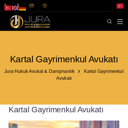
Kartal Gayrimenkul Avukatı
Jura Hukuk Avukat & Danışmanlık
Kartal Gayrimenkul
Avukatı
Kartal Gayrimenkul Avukatı