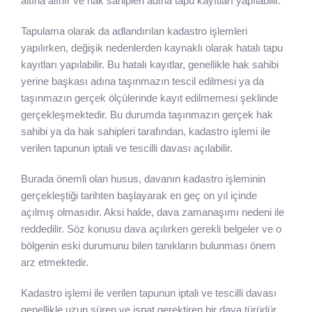
altına alınır ve hak sahipleri adına tapu kayıtları yapılabilir.
Tapulama olarak da adlandırılan kadastro işlemleri
yapılırken, değişik nedenlerden kaynaklı olarak hatalı tapu
kayıtları yapılabilir. Bu hatalı kayıtlar, genellikle hak sahibi
yerine başkası adına taşınmazın tescil edilmesi ya da
taşınmazın gerçek ölçülerinde kayıt edilmemesi şeklinde
gerçekleşmektedir. Bu durumda taşınmazın gerçek hak
sahibi ya da hak sahipleri tarafından, kadastro işlemi ile
verilen tapunun iptali ve tescilli davası açılabilir.
Burada önemli olan husus, davanın kadastro işleminin
gerçekleştiği tarihten başlayarak en geç on yıl içinde
açılmış olmasıdır. Aksi halde, dava zamanaşımı nedeni ile
reddedilir. Söz konusu dava açılırken gerekli belgeler ve o
bölgenin eski durumunu bilen tanıkların bulunması önem
arz etmektedir.
Kadastro işlemi ile verilen tapunun iptali ve tescilli davası
genellikle uzun süren ve ispat gerektiren bir dava türüdür.